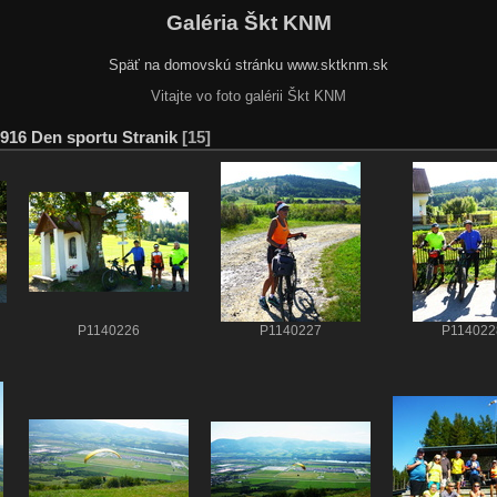
Galéria Škt KNM
Späť na domovskú stránku www.sktknm.sk
Vitajte vo foto galérii Škt KNM
916 Den sportu Stranik
15
P1140226
P1140227
P114022