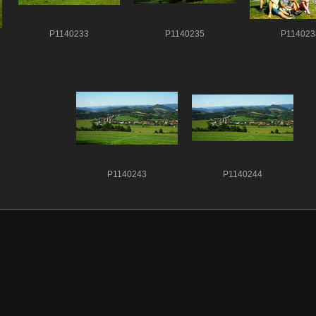
P1140233
P1140235
P114023
P1140243
P1140244