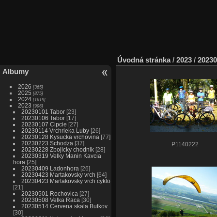
Úvodná stránka
/
2023
/
20230
Albumy
2026
365
2025
875
2024
1619
2023
996
20230101 Tabor
23
20230106 Tabor
17
20230107 Cipcie
27
20230114 Vrchrieka Luby
26
20230128 Kysucka vrchovina
77
20230223 Schodza
37
P1140222
20230228 Zbojicky chodnik
28
20230319 Velky Manin Kavcia
hora
25
20230409 Ladonhora
26
20230423 Martakovsky vrch
64
20230423 Martakovsky vrch cyklo
21
20230501 Rochovica
27
20230508 Velka Raca
30
20230514 Cervena skala Butkov
30