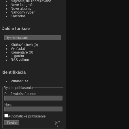
Najčastejšie zobrazované
Nové fotografie
Nové albumy
Náhodný výber
Kalendár
Ďalšie funkcie
Kľúčové slová
(0)
Vyhľadať
Komentáre
(0)
O galérii
RSS vlákno
Identifikácia
Prihlásiť sa
Rýchle prihlásenie
Používateľské meno
Heslo
Automatické prihlásenie