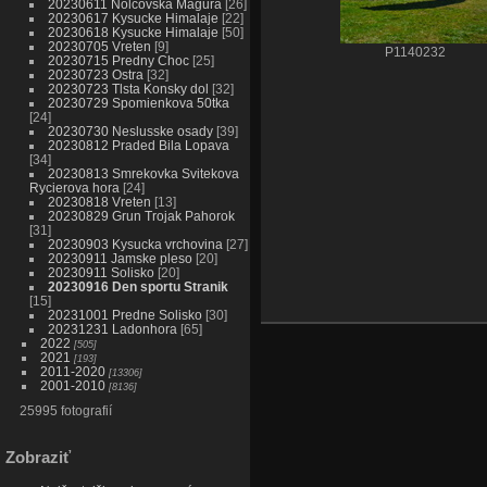
20230611 Nolcovska Magura
26
20230617 Kysucke Himalaje
22
20230618 Kysucke Himalaje
50
20230705 Vreten
9
P1140232
20230715 Predny Choc
25
20230723 Ostra
32
20230723 Tlsta Konsky dol
32
20230729 Spomienkova 50tka
24
20230730 Neslusske osady
39
20230812 Praded Bila Lopava
34
20230813 Smrekovka Svitekova
Rycierova hora
24
20230818 Vreten
13
20230829 Grun Trojak Pahorok
31
20230903 Kysucka vrchovina
27
20230911 Jamske pleso
20
20230911 Solisko
20
20230916 Den sportu Stranik
15
20231001 Predne Solisko
30
20231231 Ladonhora
65
2022
505
2021
193
2011-2020
13306
2001-2010
8136
25995 fotografií
Zobraziť