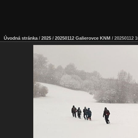
Úvodná stránka
/
2025
/
20250112 Galierovce KNM
/
20250112 1