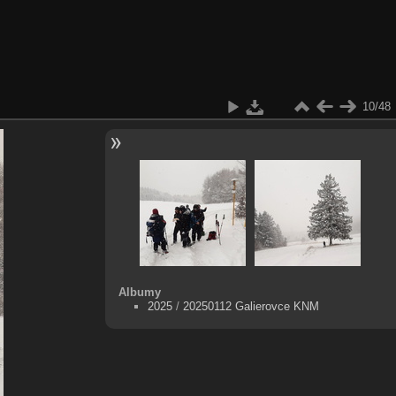
10/48
Albumy
2025
/
20250112 Galierovce KNM