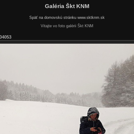
Galéria Škt KNM
Späť na domovskú stránku www.sktknm.sk
Vitajte vo foto galérii Škt KNM
04053