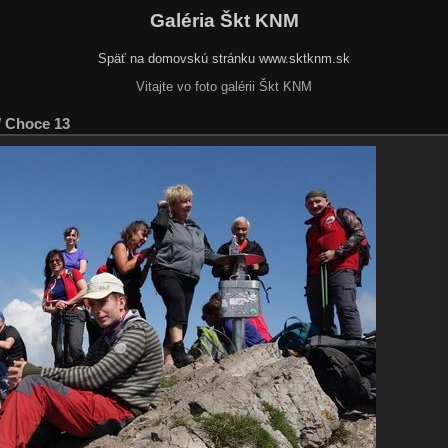
Galéria Škt KNM
Späť na domovskú stránku www.sktknm.sk
Vitajte vo foto galérii Škt KNM
/
Choce 13