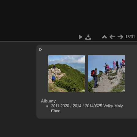
13/31
Albumy
2011-2020
/
2014
/
20140525 Velky Maly
Choc