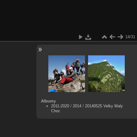
14/31
Albumy
2011-2020
/
2014
/
20140525 Velky Maly
Choc