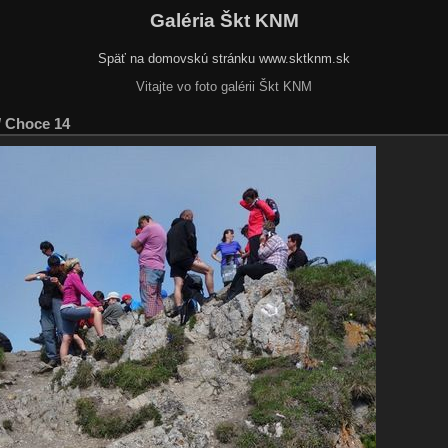
Galéria Škt KNM
Späť na domovskú stránku www.sktknm.sk
Vitajte vo foto galérii Škt KNM
/
Choce 14