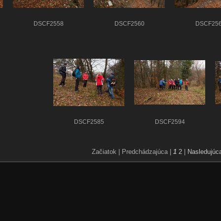
DSCF2558
DSCF2560
DSCF25
DSCF2585
DSCF2594
Začiatok |
Predchádzajúca |
1
2
|
Nasledujúc