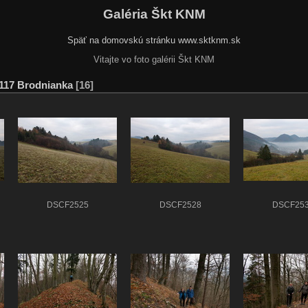
Galéria Škt KNM
Späť na domovskú stránku www.sktknm.sk
Vitajte vo foto galérii Škt KNM
117 Brodnianka
16
DSCF2525
DSCF2528
DSCF25