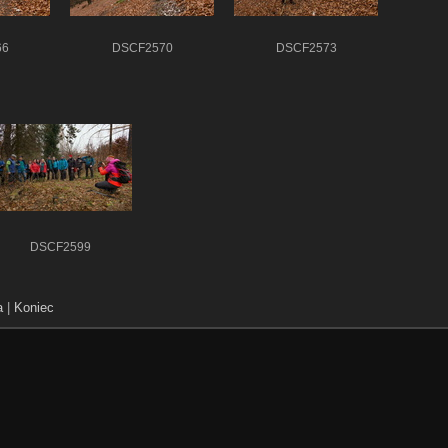
66
DSCF2570
DSCF2573
DSCF2599
a
|
Koniec