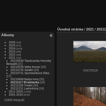
Úvodná stránka
/
2021
/
20211
Albumy
2026
365
2025
875
2024
1619
2023
996
2022
505
2021
193
20210530 Topolcianky Hronsky
Benadik
21
20210530 Velky Inovec
30
20210725 Salatin
26
DSCF2518
20210731 Spomienkova 50ka
17
20210808 Babia hora
35
20211117 Brodnianka
16
20211226 Vreten
30
20211231 Ladonhora
18
2011-2020
13306
2001-2010
8136
25995 fotografií