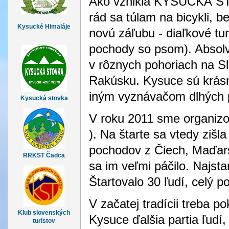
Ako vznikla KYSUCKÁ STO
rád sa túlam na bicykli, 
Kysucké Himaláje
novú záľubu - diaľkové tur
pochody so psom). Absolv
v rôznych pohoriach na Sl
Rakúsku. Kysuce sú krásn
iným vyznávačom dlhých
Kysucká stovka
V roku 2011 sme organizo
). Na štarte sa vtedy ziš
pochodov z Čiech, Maďar
RRKST Čadca
sa im veľmi páčilo. Najst
Štartovalo 30 ľudí, celý p
V začatej tradícii treba 
Klub slovenských
Kysuce ďalšia partia ľudí, 
turistov