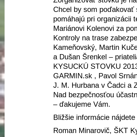
Chcel by som poďakovať 
pomáhajú pri organizácii t
Mariánovi Kolenovi za pom
Kontroly na trase zabezpe
Kameňovský, Martin Kučer
a Dušan Šrenkel – priate
KYSUCKÚ STOVKU 2013 p
GARMIN.sk , Pavol Srnán
J. M. Hurbana v Čadci a 
Nad bezpečnosťou účastní
– ďakujeme Vám.
Bližšie informácie nájdet
Roman Minarovič, ŠKT K