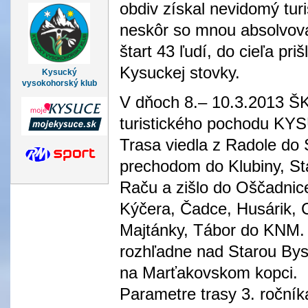
obdiv získal nevidomý tur
neskôr so mnou absolvoval
štart 43 ľudí, do cieľa pri
Kysuckej stovky.
Kysucký
vysokohorský klub
V dňoch 8.– 10.3.2013 ŠK
turistického pochodu 
Trasa viedla z Radole do 
prechodom do Klubiny, Sta
Raču a zišlo do Oščadnic
Kýčera, Čadce, Husárik, 
Majtánky, Tábor do KNM. 
rozhľadne nad Starou By
na Marťakovskom kopci.
Parametre trasy 3. roční