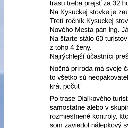
trasu treba prejsť za 32 h
Na Kysuckej stovke je zauj
Tretí ročník Kysuckej sto
Nového Mesta pán ing. Já
Na štarte stálo 60 turisto
z toho 4 ženy.
Najrýchlejší účastníci pre
Nočná príroda má svoje ča
to všetko sú neopakovateľn
krát počuť
Po trase Diaľkového turis
samostatne alebo v skupin
rozmiestnené kontroly, kt
som zaviedol nálepkový sy