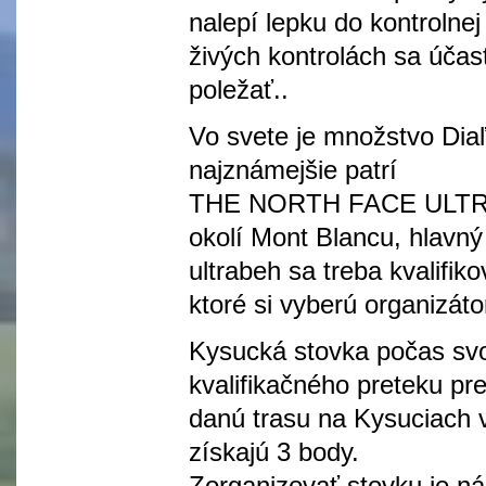
nalepí lepku do kontrolnej
živých kontrolách sa účas
poležať..
Vo svete je množstvo Dia
najznámejšie patrí
THE NORTH FACE ULTRA 
okolí Mont Blancu, hlavn
ultrabeh sa treba kvalifik
ktoré si vyberú organizá
Kysucká stovka počas svojej
kvalifikačného preteku pr
danú trasu na Kysuciach v
získajú 3 body.
Zorganizovať stovku je n