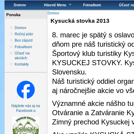
Hlavné menu
Domov
Hlavné Menu
Fotoalbum
Účasť n
Nachádzate sa tu
Domov
Ponuka
Kysucká stovka 2013
Domov
8. marec je spätý s osla
Ročný plán
Bus zájazd
dňom pre náš turistický 
Fotoalbum
Športový klub turistiky K
Účasť na
akciách
KYSUCKEJ STOVKY. Kysuc
Kontakty
Slovensku.
Náš turistický oddiel orga
aj náročnejšie akcie vo vš
Významné akcie nášho turi
Nájdete nás aj na
Otváranie a Zatváranie Ky
Facebook-u
Zimný prechod Kysuckej v