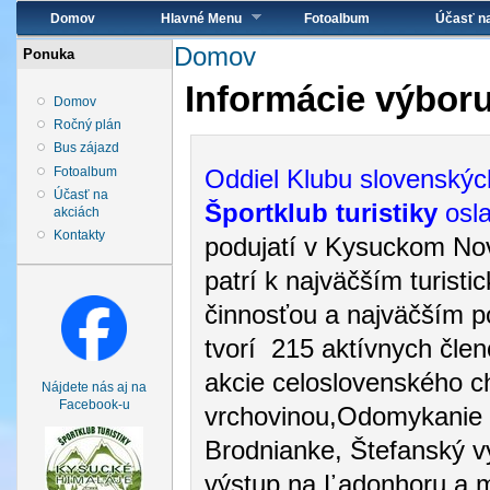
Hlavné menu
Domov
Hlavné Menu
Fotoalbum
Účasť n
Nachádzate sa tu
Domov
Ponuka
Informácie výbor
Domov
Ročný plán
Bus zájazd
Fotoalbum
Oddiel Klubu slovenský
Účasť na
Športklub turistiky
osla
akciách
Kontakty
podujatí v Kysuckom Nov
patrí k najväčším turis
činnosťou a najväčším p
tvorí 215 aktívnych členo
akcie celoslovenského c
Nájdete nás aj na
Facebook-u
vrchovinou,Odomykanie 
Brodnianke, Štefanský v
výstup na Ľadonhoru a 