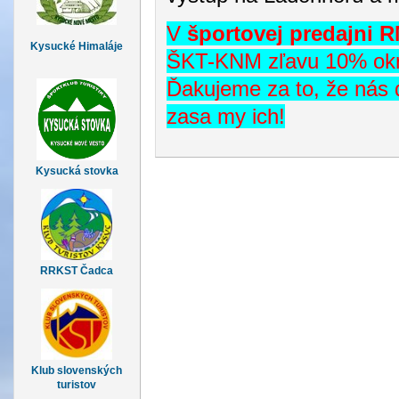
V
športovej predajni
R
Kysucké Himaláje
ŠKT-KNM zľavu 10% okr
Ďakujeme za to, že nás
zasa my ich!
Kysucká stovka
RRKST Čadca
Klub slovenských
turistov