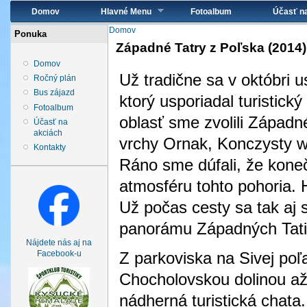
Hlavné menu
Domov
Hlavné Menu
Fotoalbum
Účasť n
Nachádzate sa tu
Domov
Ponuka
Západné Tatry z Poľska (2014)
Domov
Už tradične sa v októbri u
Ročný plán
Bus zájazd
ktorý usporiadal turistic
Fotoalbum
oblasť sme zvolili Západné
Účasť na
akciách
vrchy Ornak, Konczysty wi
Kontakty
Ráno sme dúfali, že koneč
atmosféru tohto pohoria. 
Už počas cesty sa tak aj 
panorámu Západných Tati
Nájdete nás aj na
Z parkoviska na Sivej po
Facebook-u
Chocholovskou dolinou až
nádherná turistická chata.