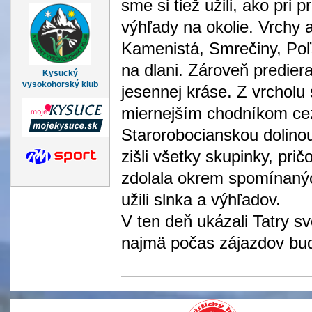
sme si tiež užili, ako pri
výhľady na okolie. Vrchy 
Kamenistá, Smrečiny, Po
na dlani. Zároveň prediera
Kysucký
vysokohorský klub
jesennej kráse. Z vrcholu
miernejším chodníkom ce
Starorobocianskou dolino
zišli všetky skupinky, pri
zdolala okrem spomínaných
užili slnka a výhľadov.
V ten deň ukázali Tatry sv
najmä počas zájazdov bude