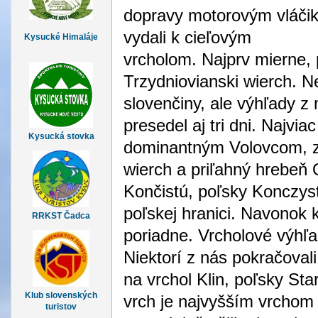
dopravy motorovým vláči
vydali k cieľovým
Kysucké Himaláje
vrcholom. Najprv mierne
Trzydniovianski wierch. N
slovenčiny, ale výhľady z
presedel aj tri dni. Najvi
Kysucká stovka
dominantným Volovcom, z
wierch a priľahný hrebeň 
Končistú, poľsky Konczyst
poľskej hranici. Navonok 
RRKST Čadca
poriadne. Vrcholové výhľa
Niektorí z nás pokračovali
na vrchol Klin, poľsky Sta
Klub slovenských
vrch je najvyšším vrchom 
turistov