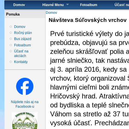
Hlavné menu
Domov
Hlavné Menu
Fotoalbum
Účasť n
Nachádzate sa tu
Domov
Ponuka
Návšteva Súľovských vrchov
Domov
Prvé turistické výlety do 
Ročný plán
Bus zájazd
prebúdza, objavujú sa prv
Fotoalbum
zeleňou skrášľovať polia a
Účasť na
akciách
jarné slniečko, tak nastáv
Kontakty
aj 3. apríla 2016, kedy sa
vrchov, ktorý organizoval
hlavnými cieľmi boli znám
Hričovský hrad. Atraktívna
Nájdete nás aj na
od bydliska a teplé slneč
Facebook-u
Váhom sa stretlo až 37 tu
vysoká účasť. Prechádzam