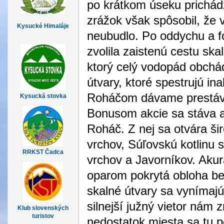
po krátkom úseku prichád
zrážok však spôsobil, že 
Kysucké Himaláje
neubudlo. Po oddychu a f
zvolila zaistenú cestu ska
ktorý celý vodopád obchá
útvary, ktoré spestrujú i
Roháčom dávame prestávk
Kysucká stovka
Bonusom akcie sa stáva a
Roháč. Z nej sa otvára ši
vrchov, Súľovskú kotlinu 
RRKST Čadca
vrchov a Javorníkov. Aku
oparom pokrytá obloha bez
skalné útvary sa vynímaj
silnejší južný vietor nám
Klub slovenských
turistov
nedostatok miesta sa tu po