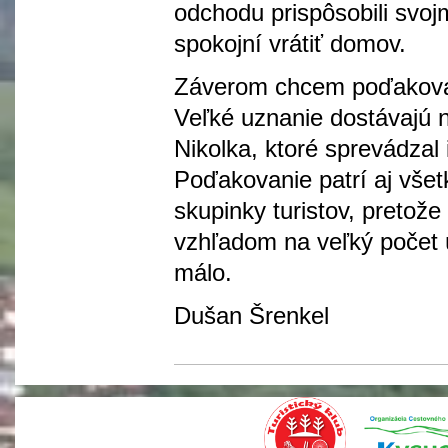
odchodu prispôsobili sv
spokojní vrátiť domov.
Záverom chcem poďakovať v
Veľké uznanie dostávajú n
Nikolka, ktoré sprevádzal 
Poďakovanie patrí aj všet
skupinky turistov, pretože 
vzhľadom na veľký počet ú
málo.
Dušan Šrenkel