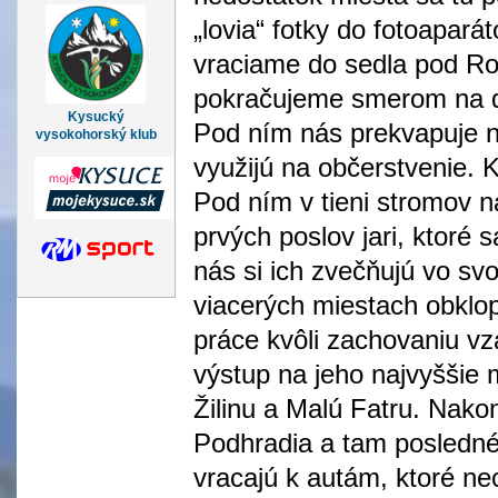
„lovia“ fotky do fotoapará
vraciame do sedla pod Ro
pokračujeme smerom na ďa
Kysucký
Pod ním nás prekvapuje nov
vysokohorský klub
využijú na občerstvenie. 
Pod ním v tieni stromov 
prvých poslov jari, ktoré 
nás si ich zvečňujú vo svo
viacerých miestach obklo
práce kvôli zachovaniu vzá
výstup na jeho najvyššie 
Žilinu a Malú Fatru. Nako
Podhradia a tam posledné
vracajú k autám, ktoré n