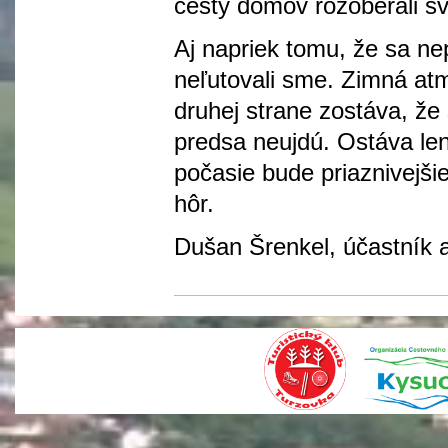
cesty domov rozoberali sv
Aj napriek tomu, že sa nep
neľutovali sme. Zimná atm
druhej strane zostáva, že
predsa neujdú. Ostáva len 
počasie bude priaznivejši
hôr.
Dušan Šrenkel, účastník 