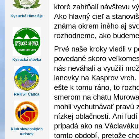
ktoré zahŕňali návštevu v
Ako hlavný cieľ a stanoviš
Kysucké Himaláje
známa okrem iného aj sv
rozhodneme, ako budeme 
Prvé naše kroky viedli v 
povedané skoro veľkomeste
Kysucká stovka
nás neváhali a využili mo
lanovky na Kasprov vrch. 
ešte k tomu ráno, to rozh
RRKST Čadca
smerom na chatu Murowan
mohli vychutnávať pravú 
nízkej oblačnosti. Ani ľudí
pripadá ako na Václaváku.
Klub slovenských
tomto období, pretože ch
turistov