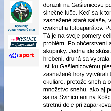
dorazili na Gašienicovu po
slnečné lúče. Keď sa k to
zasnežené staré salaše, v
Kysucký
cvaknutia fotoaparátov. 
vysokohorský klub
Tá je na svoje pomery cel
problém. Po občerstvení a
skupinky. Jedna ide skúsiť
hrebeni, druhá sa vybral
ísť ku Gašienicovému ples
zasnežené hory vytvárali 
okuliare, pretože sneh a 
množstvo snehu, ako aj p
sa na Svinicu ani na Košc
stretnú dole pri zaparko