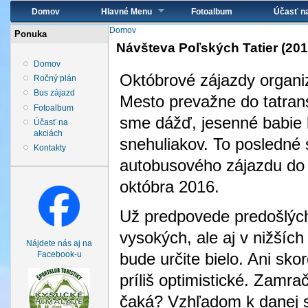
Hlavné menu
Domov
Hlavné Menu
Fotoalbum
Účasť n
Nachádzate sa tu
Domov
Ponuka
Návšteva Poľských Tatier (201
Domov
Októbrové zájazdy organi
Ročný plán
Bus zájazd
Mesto prevažne do tatrans
Fotoalbum
sme dážď, jesenné babie l
Účasť na
akciách
snehuliakov. To posledné 
Kontakty
autobusového zájazdu do o
októbra 2016.
Už predpovede predošlých 
vysokých, ale aj v nižších
Nájdete nás aj na
bude určite bielo. Ani sk
Facebook-u
príliš optimistické. Zamr
čaká? Vzhľadom k danej s