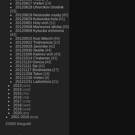
20120817 Vreten
14
20120818 Uhorcikov chodnik
15
20120819 Neslusske osady
45
20120829 Kubunska hola
41
20120901 Holy vrch
11
20120908 Manesova stezka
20
20120909 Kysucka vrchovina
42
20120915 Kozi Wierch
44
20120922 Trojhranicie
22
20120929 Javorske
42
20120930 Skalite
44
20121006 Kalinov vrch
43
20121014 Chabenec
41
20121110 Osnica
40
20121111 Sip
42
20121117 Brodnianka
27
20121208 Tabor
18
20121226 Vreten
9
20121231 Ladonhora
21
2013
1673
2014
1197
2015
701
2016
715
2017
1753
2018
1607
2019
1143
2020
419
2001-2010
8136
25995 fotografií