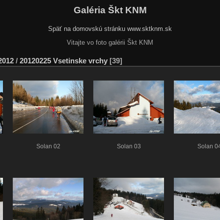
Galéria Škt KNM
Späť na domovskú stránku www.sktknm.sk
Vitajte vo foto galérii Škt KNM
2012
/
20120225 Vsetinske vrchy
39
Solan 02
Solan 03
Solan 0