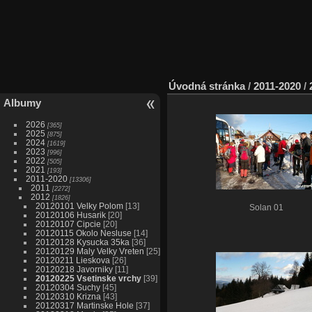
Úvodná stránka
/
2011-2020
/
Albumy
2026
365
2025
875
2024
1619
2023
996
2022
505
2021
193
2011-2020
13306
2011
2272
2012
1826
20120101 Velky Polom
13
Solan 01
20120106 Husarik
20
20120107 Cipcie
20
20120115 Okolo Nesluse
14
20120128 Kysucka 35ka
36
20120129 Maly Velky Vreten
25
20120211 Lieskova
26
20120218 Javorniky
11
20120225 Vsetinske vrchy
39
20120304 Suchy
45
20120310 Krizna
43
20120317 Martinske Hole
37