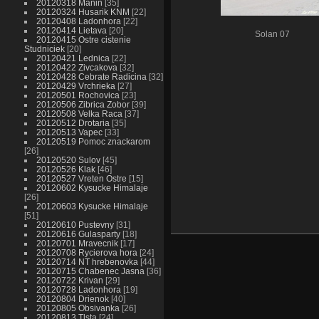
20120318 Manin
35
20120324 Husarik KNM
22
20120408 Ladonhora
22
20120414 Lietava
20
Solan 07
20120415 Ostre cistenie
Studniciek
20
20120421 Lednica
22
20120422 Zivcakova
32
20120428 Cebrate Radicina
32
20120429 Vrchrieka
27
20120501 Rochovica
23
20120506 Zibrica Zobor
39
20120508 Velka Raca
37
20120512 Drotaria
35
20120513 Vapec
33
20120519 Pomoc znackarom
26
20120520 Sulov
45
20120526 Klak
46
20120527 Vreten Ostre
15
20120602 Kysucke Himalaje
26
20120603 Kysucke Himalaje
51
20120610 Pustevny
31
20120616 Gulasparty
18
20120701 Mravecnik
17
20120708 Rycierova hora
24
20120714 NT hrebenovka
44
20120715 Chabenec Jasna
36
20120722 Krivan
29
20120728 Ladonhora
19
20120804 Drienok
40
20120805 Obsivanka
26
20120813 Tlsta
24