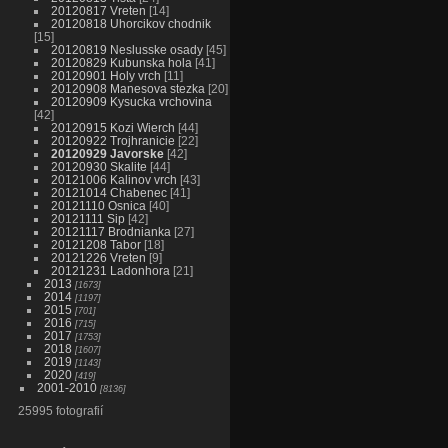
20120817 Vreten
14
20120818 Uhorcikov chodnik
15
20120819 Neslusske osady
45
20120829 Kubunska hola
41
20120901 Holy vrch
11
20120908 Manesova stezka
20
20120909 Kysucka vrchovina
42
20120915 Kozi Wierch
44
20120922 Trojhranicie
22
20120929 Javorske
42
20120930 Skalite
44
20121006 Kalinov vrch
43
20121014 Chabenec
41
20121110 Osnica
40
20121111 Sip
42
20121117 Brodnianka
27
20121208 Tabor
18
20121226 Vreten
9
20121231 Ladonhora
21
2013
1673
2014
1197
2015
701
2016
715
2017
1753
2018
1607
2019
1143
2020
419
2001-2010
8136
25995 fotografií