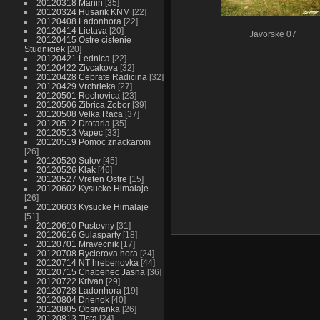
20120318 Manin
35
20120324 Husarik KNM
22
20120408 Ladonhora
22
20120414 Lietava
20
Javorske 07
20120415 Ostre cistenie
Studniciek
20
20120421 Lednica
22
20120422 Zivcakova
32
20120428 Cebrate Radicina
32
20120429 Vrchrieka
27
20120501 Rochovica
23
20120506 Zibrica Zobor
39
20120508 Velka Raca
37
20120512 Drotaria
35
20120513 Vapec
33
20120519 Pomoc znackarom
26
20120520 Sulov
45
20120526 Klak
46
20120527 Vreten Ostre
15
20120602 Kysucke Himalaje
26
20120603 Kysucke Himalaje
51
20120610 Pustevny
31
20120616 Gulasparty
18
20120701 Mravecnik
17
20120708 Rycierova hora
24
20120714 NT hrebenovka
44
20120715 Chabenec Jasna
36
20120722 Krivan
29
20120728 Ladonhora
19
20120804 Drienok
40
20120805 Obsivanka
26
20120813 Tlsta
24