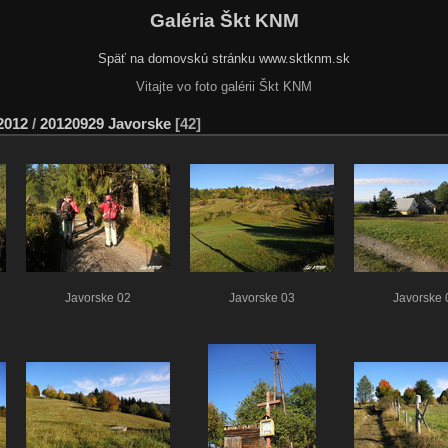
Galéria Škt KNM
Späť na domovskú stránku www.sktknm.sk
Vitajte vo foto galérii Škt KNM
2012
/
20120929 Javorske
42
Javorske 02
Javorske 03
Javorske 