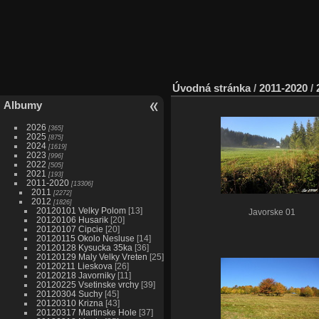
Úvodná stránka
/
2011-2020
/
Albumy
2026
365
2025
875
2024
1619
2023
996
2022
505
2021
193
2011-2020
13306
2011
2272
2012
1826
20120101 Velky Polom
13
Javorske 01
20120106 Husarik
20
20120107 Cipcie
20
20120115 Okolo Nesluse
14
20120128 Kysucka 35ka
36
20120129 Maly Velky Vreten
25
20120211 Lieskova
26
20120218 Javorniky
11
20120225 Vsetinske vrchy
39
20120304 Suchy
45
20120310 Krizna
43
20120317 Martinske Hole
37