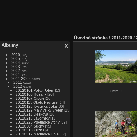
Úvodná stránka
/
2011-2020
/
Albumy
2026
365
2025
875
2024
1619
2023
996
2022
505
2021
193
2011-2020
13306
2011
2272
2012
1826
20120101 Velky Polom
13
Ostre 01
20120106 Husarik
20
20120107 Cipcie
20
20120115 Okolo Nesluse
14
20120128 Kysucka 35ka
36
20120129 Maly Velky Vreten
25
20120211 Lieskova
26
20120218 Javorniky
11
20120225 Vsetinske vrchy
39
20120304 Suchy
45
20120310 Krizna
43
20120317 Martinske Hole
37