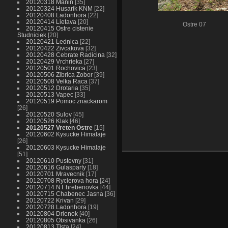
20120318 Manin
35
20120324 Husarik KNM
22
20120408 Ladonhora
22
20120414 Lietava
20
Ostre 07
20120415 Ostre cistenie
Studniciek
20
20120421 Lednica
22
20120422 Zivcakova
32
20120428 Cebrate Radicina
32
20120429 Vrchrieka
27
20120501 Rochovica
23
20120506 Zibrica Zobor
39
20120508 Velka Raca
37
20120512 Drotaria
35
20120513 Vapec
33
20120519 Pomoc znackarom
26
20120520 Sulov
45
20120526 Klak
46
20120527 Vreten Ostre
15
20120602 Kysucke Himalaje
26
20120603 Kysucke Himalaje
51
20120610 Pustevny
31
20120616 Gulasparty
18
20120701 Mravecnik
17
20120708 Rycierova hora
24
20120714 NT hrebenovka
44
20120715 Chabenec Jasna
36
20120722 Krivan
29
20120728 Ladonhora
19
20120804 Drienok
40
20120805 Obsivanka
26
20120813 Tlsta
24