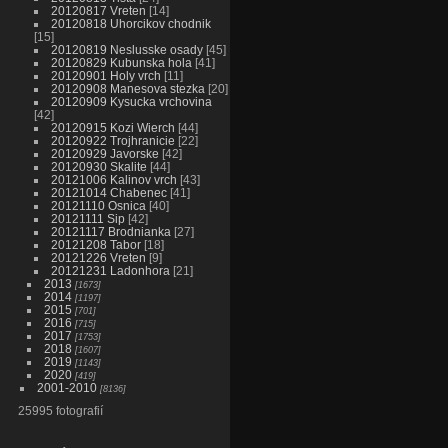
20120817 Vreten
14
20120818 Uhorcikov chodnik
15
20120819 Neslusske osady
45
20120829 Kubunska hola
41
20120901 Holy vrch
11
20120908 Manesova stezka
20
20120909 Kysucka vrchovina
42
20120915 Kozi Wierch
44
20120922 Trojhranicie
22
20120929 Javorske
42
20120930 Skalite
44
20121006 Kalinov vrch
43
20121014 Chabenec
41
20121110 Osnica
40
20121111 Sip
42
20121117 Brodnianka
27
20121208 Tabor
18
20121226 Vreten
9
20121231 Ladonhora
21
2013
1673
2014
1197
2015
701
2016
715
2017
1753
2018
1607
2019
1143
2020
419
2001-2010
8136
25995 fotografií